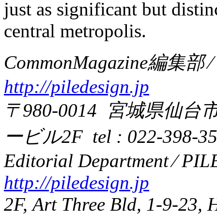
just as significant but dist
central metropolis.
CommonMagazine編集部 
http://piledesign.jp
〒980-0014 宮城県仙台
ービル2F tel : 022-398-353
Editorial Department ⁄ PI
http://piledesign.jp
2F, Art Three Bld, 1-9-23,